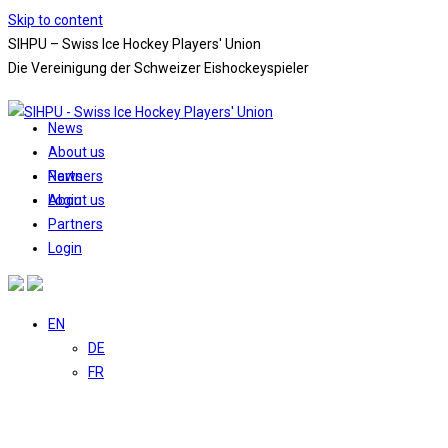
Skip to content
SIHPU – Swiss Ice Hockey Players' Union
Die Vereinigung der Schweizer Eishockeyspieler
News
About us
News
Partners
About us
Login
Partners
Login
EN
DE
FR